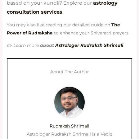
based on your kundli? Explore our
astrology
consultation services
.
You may also like reading our detailed guide on
The
Power of Rudraksha
to enhance your Shivaratri prayers.
👉
Learn more
about
Astrologer Rudraksh Shrimali
About The Author
Rudraksh Shrimali
Astrologer Rudraksh Shrimali is a Vedic