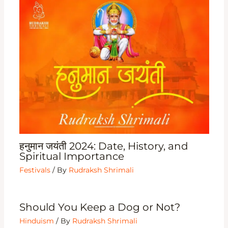
हनुमान जयंती 2024: Date, History, and
Spiritual Importance
Festivals
/ By
Rudraksh Shrimali
Should You Keep a Dog or Not?
Hinduism
/ By
Rudraksh Shrimali