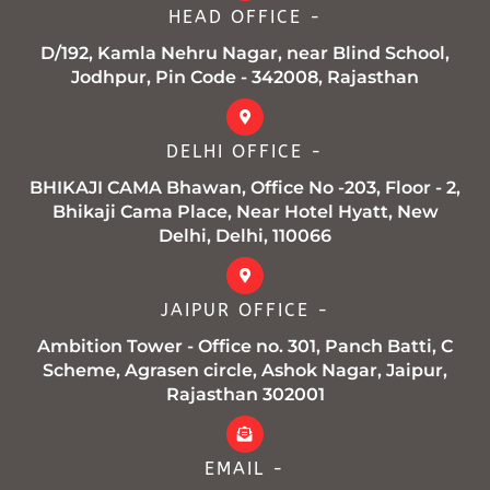
k
a
p
HEAD OFFICE -
-
m
f
D/192, Kamla Nehru Nagar, near Blind School,
Jodhpur, Pin Code - 342008, Rajasthan
DELHI OFFICE -
BHIKAJI CAMA Bhawan, Office No -203, Floor - 2,
Bhikaji Cama Place, Near Hotel Hyatt, New
Delhi, Delhi, 110066
JAIPUR OFFICE -
Ambition Tower - Office no. 301, Panch Batti, C
Scheme, Agrasen circle, Ashok Nagar, Jaipur,
Rajasthan 302001
EMAIL -