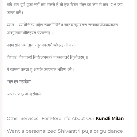
यदि आप पूर्ण पूजा नहीं कर सकते हैं तो इस विशेष मंत्र का कम से कम 108 जप
जरूर करें।
ध्यान – ध्यायेन्नित्यं महेशं रजतगिरिनिभं चारुचन्द्रावतंसं रत्नाकल्पोज्ज्वलाङ्गं
परशुमृगवराभीतिहस्तं प्रसन्नम् ।
पद्मासीनं समन्तात् स्तुतममरगणैर्व्याघ्रकृत्तिं वसानं
विश्वाद्यं विश्ववन्द्यं निखिलभयहरं पञ्चवक्त्रं त्रिनेत्रम् ॥
मैं कामना करता हूं आपके उज्जवल भविष्य की।
“हर हर महादेव”
आपका रुद्राक्ष श्रीमाली
Other Services : For More Info About Our
Kundli Milan
Want a personalized Shivaratri puja or guidance